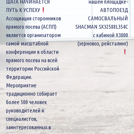
по
ШАГА НАЧИНАЕТСЯ
нашей площадке-
ПУТЬ К УСПЕХУ
АВТОПОЕЗД
записям
Ассоциация сторонников
САМОСВАЛЬНЫЙ
прямого посева (АСПП)
SHACMAN SX32588L354C
является организатором
с кабиной Х3000
самой масштабной
(зерновоз, рейсталинг)
конференции в области
прямого посева на всей
территории Российской
Федерации.
Мероприятие
традиционно собирает
более 500 человек
руководителей и
специалистов,
заинтересованных в