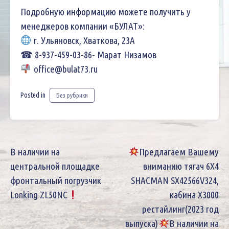
Подробную информацию можете получить у
менеджеров компании «БУЛАТ»:
г. Ульяновск, Хваткова, 23А
☎ 8-937-459-03-86- Марат Низамов
office@bulat73.ru
Posted in
Без рубрики
Навигация
В наличии на
Предлагаем Вашему
по
центральной площадке
вниманию тягач 6Х4
фронтальный погрузчик
SHACMAN SX42566V324,
записям
Lonking ZL50NC
кабина X3000
рестайлинг(2023 год
выпуска)
В наличии на